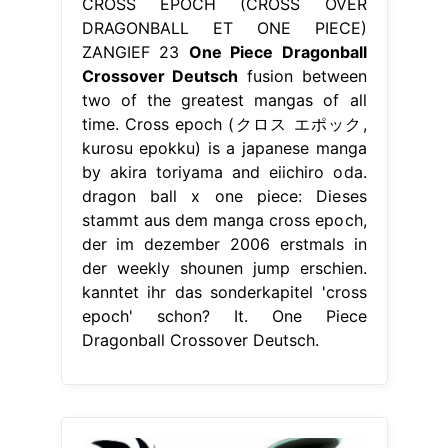
CROSS EPOCH (CROSS OVER
DRAGONBALL ET ONE PIECE)
ZANGIEF 23
One Piece Dragonball
Crossover Deutsch
fusion between
two of the greatest mangas of all
time. Cross epoch (クロス エポック,
kurosu epokku) is a japanese manga
by akira toriyama and eiichiro oda.
dragon ball x one piece: Dieses
stammt aus dem manga cross epoch,
der im dezember 2006 erstmals in
der weekly shounen jump erschien.
kanntet ihr das sonderkapitel 'cross
epoch' schon? It. One Piece
Dragonball Crossover Deutsch.