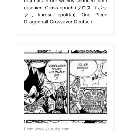
erstmals in der weekly shounen jump
erschien. Cross epoch (クロス エポッ
ク, kurosu epokku). One Piece
Dragonball Crossover Deutsch.
From www.youtube.com