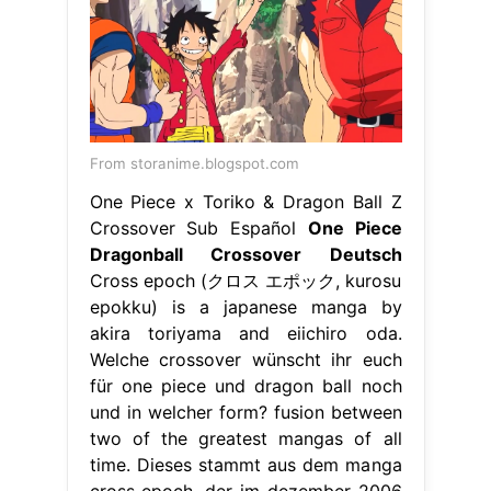
From storanime.blogspot.com
One Piece x Toriko & Dragon Ball Z
Crossover Sub Español
One Piece
Dragonball Crossover Deutsch
Cross epoch (クロス エポック, kurosu
epokku) is a japanese manga by
akira toriyama and eiichiro oda.
Welche crossover wünscht ihr euch
für one piece und dragon ball noch
und in welcher form? fusion between
two of the greatest mangas of all
time. Dieses stammt aus dem manga
cross epoch, der im dezember 2006