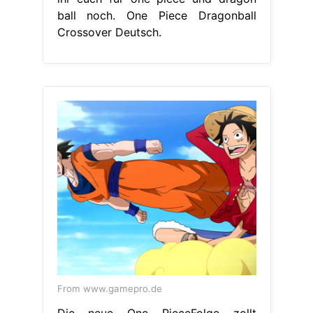
ball noch. One Piece Dragonball
Crossover Deutsch.
From www.gamepro.de
Die neue One PieceFolge zollt