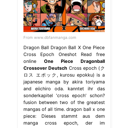
From www.dbfanmanga.com
Dragon Ball Dragon Ball X One Piece
Cross Epoch Oneshot Read free
online
One Piece Dragonball
Crossover Deutsch
Cross epoch (ク
ロス エポック, kurosu epokku) is a
japanese manga by akira toriyama
and eiichiro oda. kanntet ihr das
sonderkapitel 'cross epoch' schon?
fusion between two of the greatest
mangas of all time. dragon ball x one
piece: Dieses stammt aus dem
manga cross epoch, der im