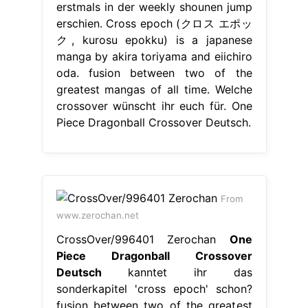
erstmals in der weekly shounen jump
erschien. Cross epoch (クロス エポッ
ク, kurosu epokku) is a japanese
manga by akira toriyama and eiichiro
oda. fusion between two of the
greatest mangas of all time. Welche
crossover wünscht ihr euch für. One
Piece Dragonball Crossover Deutsch.
From
www.zerochan.net
CrossOver/996401 Zerochan
One
Piece Dragonball Crossover
Deutsch
kanntet ihr das
sonderkapitel 'cross epoch' schon?
fusion between two of the greatest