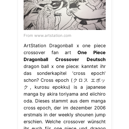
From www.artstation.com
ArtStation Dragonball x one piece
crossover fan art
One Piece
Dragonball Crossover Deutsch
dragon ball x one piece: kanntet ihr
das sonderkapitel 'cross epoch'
schon? Cross epoch (クロス エポッ
ク, kurosu epokku) is a japanese
manga by akira toriyama and eiichiro
oda. Dieses stammt aus dem manga
cross epoch, der im dezember 2006
erstmals in der weekly shounen jump
erschien. Welche crossover wünscht
ihr euch für one piece und dragon