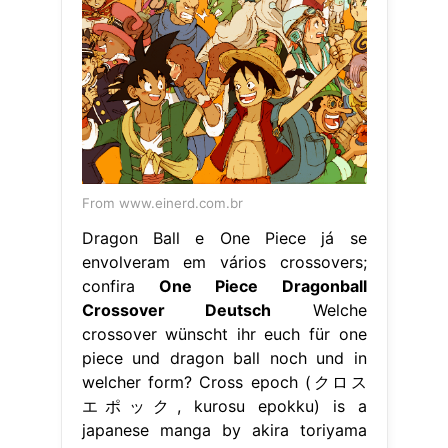
From www.einerd.com.br
Dragon Ball e One Piece já se
envolveram em vários crossovers;
confira
One Piece Dragonball
Crossover Deutsch
Welche
crossover wünscht ihr euch für one
piece und dragon ball noch und in
welcher form? Cross epoch (クロス
エポック, kurosu epokku) is a
japanese manga by akira toriyama